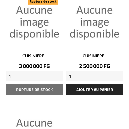
Rupture de stock
CUISINIÉRE...
CUISINIÈRE...
Prix
Prix
3 000 000 FG
2 500 000 FG
RUPTURE DE STOCK
AJOUTER AU PANIER