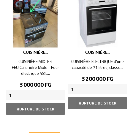
CUISINIÉRE...
CUISINIÉRE...
CUISINIÉRE MIXTE 4
CUISINIÉRE ELECTRIQUE d’une
FEU Cuisinière Mixte - Four
capacité de 71 litres, classe...
électrique 48 L...
Prix
3 200 000 FG
Prix
3 000 000 FG
RUPTURE DE STOCK
RUPTURE DE STOCK