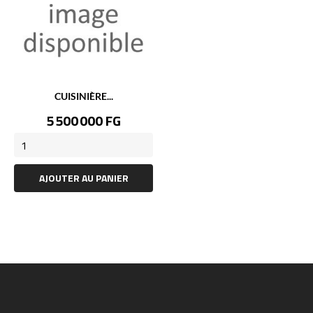
CUISINIÈRE...
Prix
5 500 000 FG
AJOUTER AU PANIER