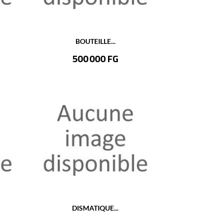
BOUTEILLE...
Prix
500 000 FG
DISMATIQUE...