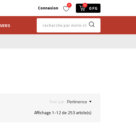
0
0
Connexion
0 FG
IVERS
Trier par :
Pertinence
Affichage 1-12 de 253 article(s)