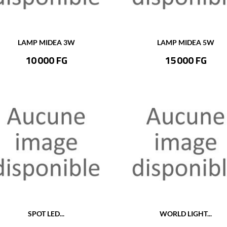
LAMP MIDEA 3W
LAMP MIDEA 5W
Prix
Prix
10 000 FG
15 000 FG
SPOT LED...
WORLD LIGHT...