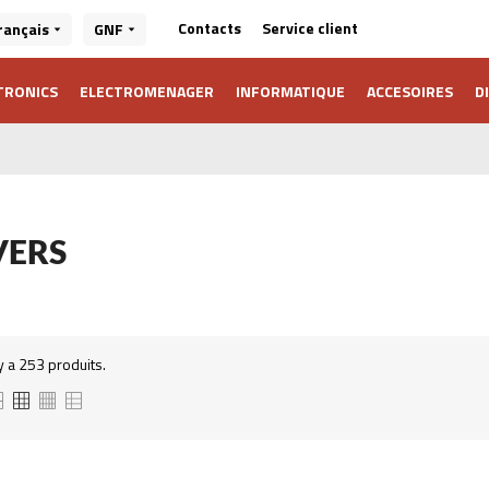
Service client
Contacts
rançais
GNF
TRONICS
ELECTROMENAGER
INFORMATIQUE
ACCESOIRES
D
VERS
 y a 253 produits.