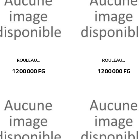
ROULEAU...
ROULEAU...
Prix
Prix
1 200 000 FG
1 200 000 FG