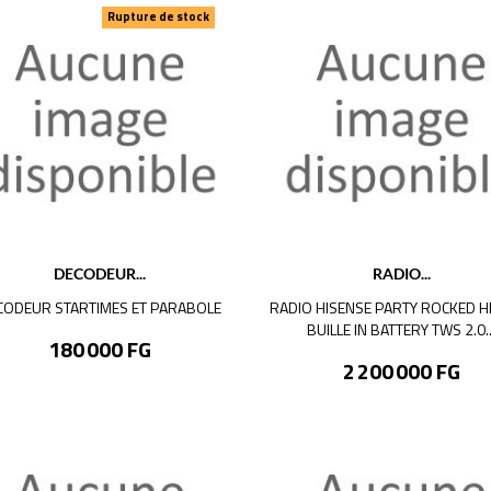
Rupture de stock
DECODEUR...
RADIO...
CODEUR STARTIMES ET PARABOLE
RADIO HISENSE PARTY ROCKED H
BUILLE IN BATTERY TWS 2.0..
Prix
180 000 FG
Prix
2 200 000 FG