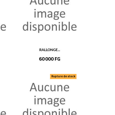
RALLONGE...
Prix
60 000 FG
Rupture de stock