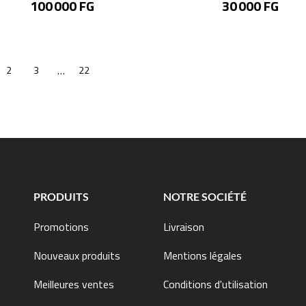
Prix
Prix
100 000 FG
30 000 FG
…
2
3
22
PRODUITS
NOTRE SOCIÉTÉ
Promotions
Livraison
Nouveaux produits
Mentions légales
Meilleures ventes
Conditions d'utilisation